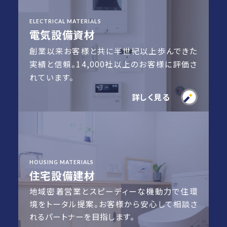
ELECTRICAL MATERIALS
電気設備資材
創業以来お客様と共に半世紀以上歩んできた
実績と信頼。
14,000社以上のお客様に評価さ
れています。
詳しく見る
HOUSING MATERIALS
住宅設備建材
地域密着営業とスピーディーな機動力で住環
境をトータル提案。
お客様から安心して相談さ
れるパートナーを目指します。