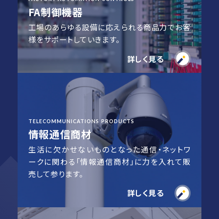
FA制御機器
工場のあらゆる設備に応えられる商品力でお客
様をサポートしていきます。
詳しく見る
TELECOMMUNICATIONS PRODUCTS
情報通信商材
生活に欠かせないものとなった通信・ネットワ
ークに関わる
「情報通信商材」に力を入れて販
売して参ります。
詳しく見る