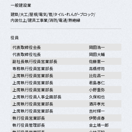
一般建設業
建築/大工/屋根/電気/管/タイル・れんが・ブロック/
内装仕上/建具工事業/消防/電通/熱絶縁
役員
代表取締役会長
岡田浩一
代表取締役社長
岡田大輔
副社長執行役員営業部長
佐藤憲一
専務執行役員営業部長
高橋修司
上席執行役員営業部長
比佐昌一
上席執行役員営業部長
君島春仁
上席執行役員営業部長
小野重弥
上席執行役員人事企画部長
久保和也
上席執行役員営業部長
酒井孝光
上席執行役員営業部長
吉村輝一
執行役員営業部長
伊勢貞春
執行役員管理部長
金土靖一郎