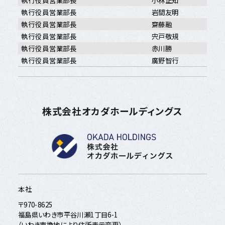
執行役員営業部長
小林正知
執行役員営業部長
岩間友明
執行役員営業部長
齋藤融
執行役員営業部長
宍戸敬規
執行役員営業部長
赤川勝
執行役員営業部長
廣野智行
株式会社オカダホールディングス
本社
〒970-8625
福島県いわき市平谷川瀬1丁目6-1
（いわき市換地により住所表示変更）