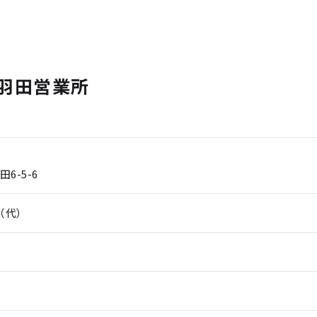
羽田営業所
6-5-6
0（代）