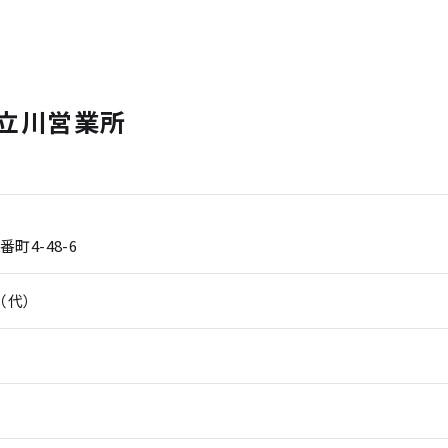
立川営業所
町4-48-6
0（代）