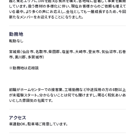
越と東北エリアに100を超える拠点を構え、各地域に密着して事業を展開
しています。扱う商材の多様化に伴い、現在お客様からのご依頼も増えて
いる最中。より多くの声にお応えし、会社としても一層成長するため、今回
新たなメンバーをお迎えすることになりました。
勤務地
転勤なし
宮城県（仙台市、名取市、柴田郡、塩釜市、大崎市、登米市、気仙沼市、石巻
市、黒川郡、多賀城市）
※勤務地は応相談
前職がホームセンターでの接客業、工場勤務など中途採用の方の8割以上
が未経験スタート。分からないことは何でも聞けますし、明るく和気あいあ
いとした雰囲気の社風です。
アクセス
車通勤OK。駐車場ご用意しています。