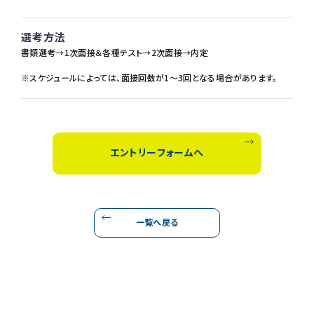
選考方法
書類選考→1次面接＆各種テスト→2次面接→内定
※スケジュールによっては、面接回数が1～3回となる場合があります。
エ
ン
ト
リ
ー
フ
ォ
ー
ム
へ
一
覧
へ
戻
る