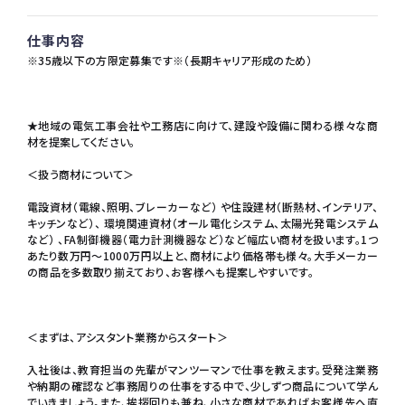
仕事内容
※35歳以下の方限定募集です※（長期キャリア形成のため）
★地域の電気工事会社や工務店に向けて、建設や設備に関わる様々な商
材を提案してください。
＜扱う商材について＞
電設資材（電線、照明、ブレーカーなど） や住設建材（断熱材、インテリア、
キッチンなど）、 環境関連資材（オール電化システム、太陽光発電システム
など） 、FA制御機器（電力計測機器など）など幅広い商材を扱います。1つ
あたり数万円～1000万円以上と、商材により価格帯も様々。大手メーカー
の商品を多数取り揃えており、お客様へも提案しやすいです。
＜まずは、アシスタント業務からスタート＞
入社後は、教育担当の先輩がマンツーマンで仕事を教えます。受発注業務
や納期の確認など事務周りの仕事をする中で、少しずつ商品について学ん
でいきましょう。また、挨拶回りも兼ね、小さな商材であればお客様先へ直