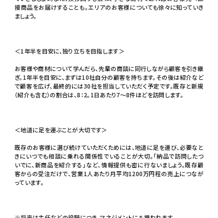
接商品をお届けすることも。エリアのお客様についても徐々に知っていき
ましょう。
＜1年半を目安に、独り立ちを目指します＞
お客様や商材について学んだら、先輩の商談に同行しながら顧客を引き継
ぎ。1年半を目安に、まずは10社自分の顧客を持ちます。その後は紹介など
で顧客を広げ、最終的には30社を担当していただく予定です。既存と新規
（紹介も含む）の割合は、8：2。1日あたり7～8件ほどを訪問します。
＜地道に足を運ぶことが大切です＞
既存のお客様に選び続けていただくためには、地道に足を運び、必要なと
きにいつでも相談に乗れる関係性でいることが大切。「納品で訪問したつ
いでに、新商品を紹介する」など、情報提供も密に行ないましょう。既存顧
客からの受注だけで、営業1人あたり月平均1200万円程の売上につなが
っています。
※将来は主任などの役職につき、マネジメントにも携われます。