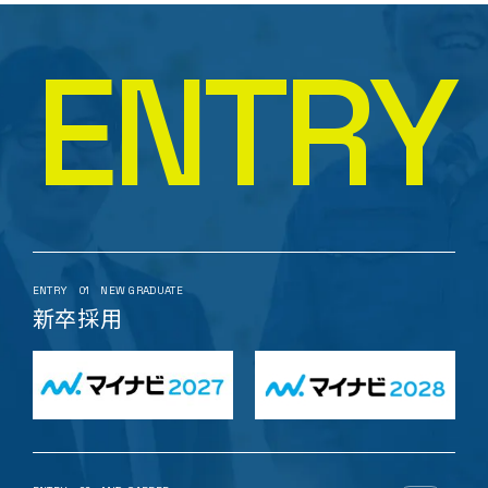
E
N
T
R
Y
ENTRY
01
NEW GRADUATE
新卒採用