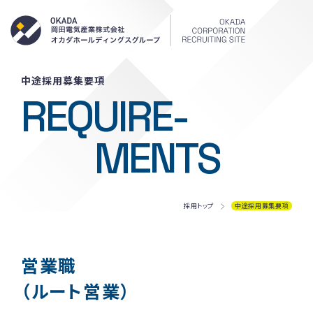
岡田電気産
中途採用募集要項
REQUIRE-
MENTS
採用トップ
中途採用募集要項
営業職
（ルート営業）