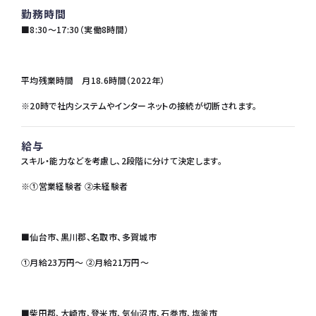
勤務時間
■8:30～17:30（実働8時間）
平均残業時間 月18.6時間（2022年）
※20時で社内システムやインターネットの接続が切断されます。
給与
スキル・能力などを考慮し、2段階に分けて決定します。
※①営業経験者 ②未経験者
■仙台市、黒川郡、名取市、多賀城市
①月給23万円～ ②月給21万円～
■柴田郡、大崎市、登米市、気仙沼市、石巻市、塩釜市