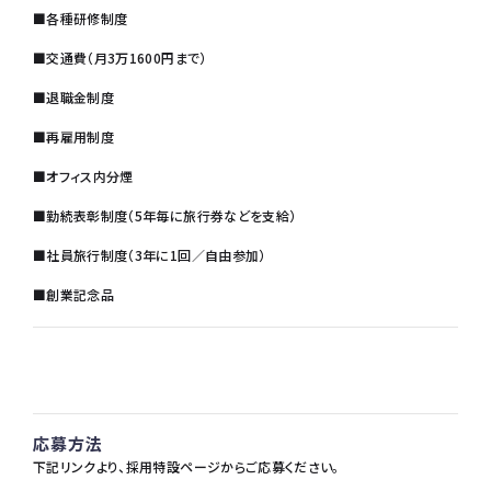
■各種研修制度
■交通費（月3万1600円まで）
■退職金制度
■再雇用制度
■オフィス内分煙
■勤続表彰制度（5年毎に旅行券などを支給）
■社員旅行制度（3年に1回／自由参加）
■創業記念品
応募方法
下記リンクより、採用特設ページからご応募ください。