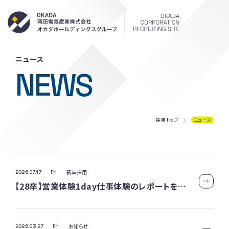
岡田電気産
ニュース
NEWS
採用トップ
ニュース
新卒採用
2026.07.17
Fri
【28卒】営業体験1day仕事体験のレポートをお届けします！
お知らせ
2026.03.27
Fri