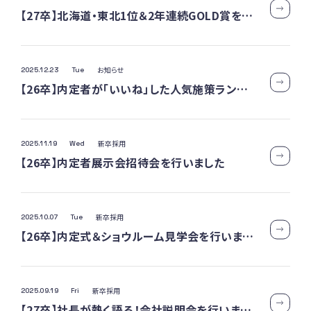
【27卒】北海道・東北1位＆2年連続GOLD賞を受賞！ワンキャリア クチコミアワード2026
お知らせ
2025.12.23
Tue
【26卒】内定者が「いいね」した人気施策ランキング！2位「年間休日数」1位は？
新卒採用
2025.11.19
Wed
【26卒】内定者展示会招待会を行いました
新卒採用
2025.10.07
Tue
【26卒】内定式＆ショウルーム見学会を行いました
新卒採用
2025.09.19
Fri
【27卒】社長が熱く語る！会社説明会を行いました