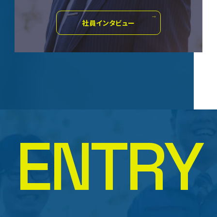
社
員
イ
ン
タ
ビ
ュ
ー
E
N
T
R
Y