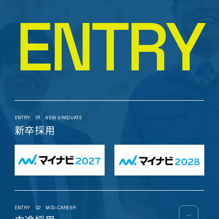
個人情報の保護に関する法令遵守
E
N
T
R
Y
当社は、お客様にご提供頂きました個人情報に関して
は、個人情報保護関連法令及び規範を遵守致します。
下記の個人情報保護方針は、当社のお取引先様、当社
の社員、及びそれ以外で当社に関係するすべての方々
から当社が収集し利用する個人情報を対象として、当社
の個人情報に関する基本的な考え方をご説明させてい
ただくものです。
ENTRY
01
NEW GRADUATE
新卒採用
ENTRY
02
MID-CAREER