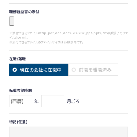
職務経歴書の添付
※添付できるファイルはzip、pdf、doc、docx、xls、xlsx、ppt、pptx、txtの拡張子のファ
イルのみです。
※添付できるファイルのファイルサイズは2MB以内です。
在職/離職
現在の会社に在職中
前職を離職済み
転職希望時期
年
月ごろ
特記(任意)