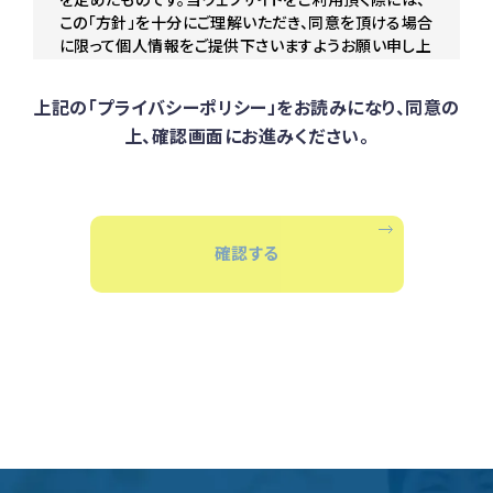
この「方針」を十分にご理解いただき、同意を頂ける場合
に限って個人情報をご提供下さいますようお願い申し上
げます。
上記の「プライバシーポリシー」をお読みになり、同意の
個人情報の取得及び利用目的
上、確認画面にお進みください。
お客様が、当ウェブサイトにアクセスされる場合、お客様
ご自身が望まない限り、当社が個人情報を収集する事
はありません。また、当社はお客様に個人情報の提供を
お願いする際は、あらかじめその利用目的を明示致しま
す。 また、ご提供頂いた個人情報は、原則として、お客様
確
認
す
る
の同意なく明示した利用目的以外に扱う事は致しませ
ん。
個人情報の第三者提供
当社は、あらかじめお客様からご了解頂いている場合及
び、法令で認められている場合を除き、個人情報を第三
者に提供または開示致しません。また、当社はお客様の
個人情報の漏洩、個人情報への不正アクセス、紛失、破
壊、 改ざん及び他の目的で利用されないよう義務付け、
適切な管理を実施させるものとしております。