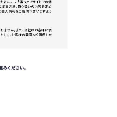
ます。この「当ウェブサイトでの個
の収集方法、取り扱いの内容を定め
て個人情報をご提供下さいますよう
りません。また、当社はお客様に個
として、お客様の同意なく明示した
者に提供または開示致しません。ま
ないよう義務付け、適切な管理を実
進みください。
ら当社が収集し利用する個人情報を