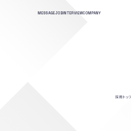
MESSAGE
JOB
INTERVIEW
COMPANY
採用トッ