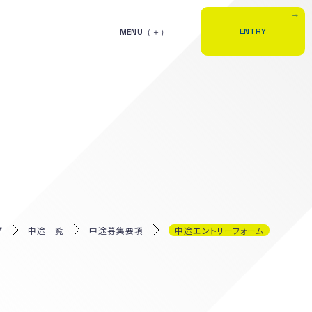
E
N
T
R
Y
MENU
プ
中途一覧
中途募集要項
中途エントリーフォーム