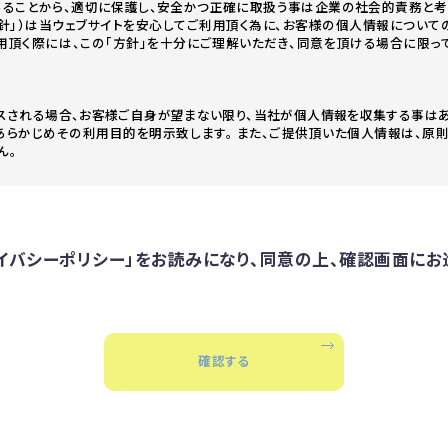
あることから、適切に保護し、安全かつ正確に取扱う事は企業の社会的責務と考え
方針」）は当ウェブサイトを安心してご利用頂く為に、お客様の個人情報について
利用頂く際には、この「方針」を十分にご理解いただき、同意を頂ける場合に限っ
セスされる場合、お客様ご自身が望まない限り、当社が個人情報を収集する事はあ
あらかじめその利用目的を明示致します。 また、ご提供頂いた個人情報は、原則
ん。
了解頂いている場合及び、法令で認められている場合を除き、個人情報を第三
洩、個人情報への不正アクセス、紛失、破壊、 改ざん及び他の目的で利用され
イバシーポリシー」をお読みになり、同意の上、確認画面にお
守
た個人情報に関しては、個人情報保護関連法令及び規範を遵守致します。
のお取引先様、当社の社員、及びそれ以外で当社に関係するすべての方々か
する基本的な考え方をご説明させていただくものです。
確
認
す
る