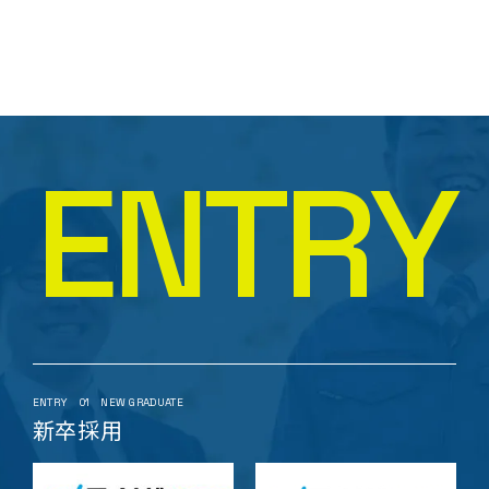
び、法令で認められている場合を除き、個人情報を第三
者に提供または開示致しません。また、当社はお客様の
個人情報の漏洩、個人情報への不正アクセス、紛失、破
壊、 改ざん及び他の目的で利用されないよう義務付け、
適切な管理を実施させるものとしております。
個人情報の保護に関する法令遵守
E
N
T
R
Y
当社は、お客様にご提供頂きました個人情報に関して
は、個人情報保護関連法令及び規範を遵守致します。
下記の個人情報保護方針は、当社のお取引先様、当社
の社員、及びそれ以外で当社に関係するすべての方々
から当社が収集し利用する個人情報を対象として、当社
の個人情報に関する基本的な考え方をご説明させてい
ただくものです。
ENTRY
01
NEW GRADUATE
新卒採用