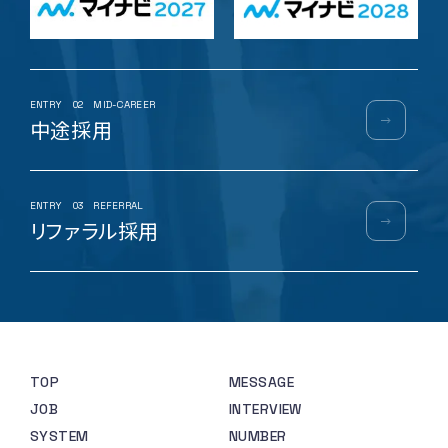
ENTRY
02
MID-CAREER
中途採用
ENTRY
03
REFERRAL
リファラル採用
TOP
MESSAGE
JOB
INTERVIEW
SYSTEM
NUMBER