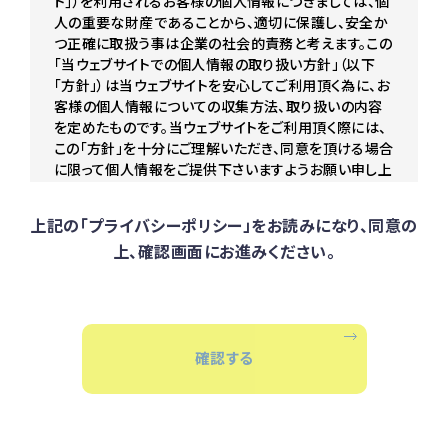
ト｣）を利用されるお客様の個人情報につきましては、個
人の重要な財産であることから、適切に保護し、安全か
つ正確に取扱う事は企業の社会的責務と考えます。この
「当ウェブサイトでの個人情報の取り扱い方針」（以下
「方針」）は当ウェブサイトを安心してご利用頂く為に、お
客様の個人情報についての収集方法、取り扱いの内容
を定めたものです。当ウェブサイトをご利用頂く際には、
この「方針」を十分にご理解いただき、同意を頂ける場合
に限って個人情報をご提供下さいますようお願い申し上
げます。
上記の「プライバシーポリシー」をお読みになり、同意の
個人情報の取得及び利用目的
上、確認画面にお進みください。
お客様が、当ウェブサイトにアクセスされる場合、お客様
ご自身が望まない限り、当社が個人情報を収集する事
はありません。また、当社はお客様に個人情報の提供を
お願いする際は、あらかじめその利用目的を明示致しま
す。 また、ご提供頂いた個人情報は、原則として、お客様
確
認
す
る
の同意なく明示した利用目的以外に扱う事は致しませ
ん。
個人情報の第三者提供
当社は、あらかじめお客様からご了解頂いている場合及