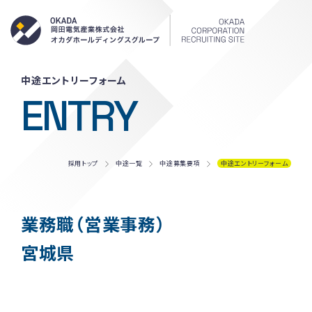
岡田電気産
中途エントリーフォーム
ENTRY
採用トップ
中途一覧
中途募集要項
中途エントリーフォーム
業務職（営業事務）
宮城県