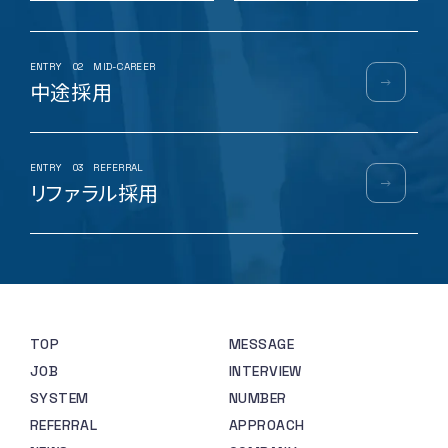
ENTRY
02
MID-CAREER
中途採用
ENTRY
03
REFERRAL
リファラル採用
TOP
MESSAGE
JOB
INTERVIEW
SYSTEM
NUMBER
REFERRAL
APPROACH