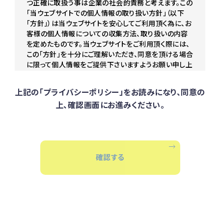
つ正確に取扱う事は企業の社会的責務と考えます。この
「当ウェブサイトでの個人情報の取り扱い方針」（以下
「方針」）は当ウェブサイトを安心してご利用頂く為に、お
客様の個人情報についての収集方法、取り扱いの内容
を定めたものです。当ウェブサイトをご利用頂く際には、
この「方針」を十分にご理解いただき、同意を頂ける場合
に限って個人情報をご提供下さいますようお願い申し上
げます。
上記の「プライバシーポリシー」をお読みになり、同意の
個人情報の取得及び利用目的
上、確認画面にお進みください。
お客様が、当ウェブサイトにアクセスされる場合、お客様
ご自身が望まない限り、当社が個人情報を収集する事
はありません。また、当社はお客様に個人情報の提供を
お願いする際は、あらかじめその利用目的を明示致しま
す。 また、ご提供頂いた個人情報は、原則として、お客様
確
認
す
る
の同意なく明示した利用目的以外に扱う事は致しませ
ん。
個人情報の第三者提供
当社は、あらかじめお客様からご了解頂いている場合及
び、法令で認められている場合を除き、個人情報を第三
者に提供または開示致しません。また、当社はお客様の