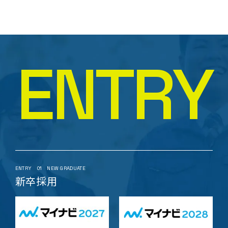
個人情報の漏洩、個人情報への不正アクセス、紛失、破
壊、 改ざん及び他の目的で利用されないよう義務付け、
適切な管理を実施させるものとしております。
個人情報の保護に関する法令遵守
E
N
T
R
Y
当社は、お客様にご提供頂きました個人情報に関して
は、個人情報保護関連法令及び規範を遵守致します。
下記の個人情報保護方針は、当社のお取引先様、当社
の社員、及びそれ以外で当社に関係するすべての方々
から当社が収集し利用する個人情報を対象として、当社
の個人情報に関する基本的な考え方をご説明させてい
ただくものです。
ENTRY
01
NEW GRADUATE
新卒採用