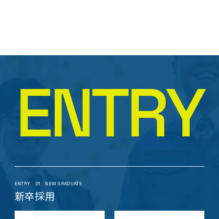
E
N
T
R
Y
ENTRY
01
NEW GRADUATE
新卒採用