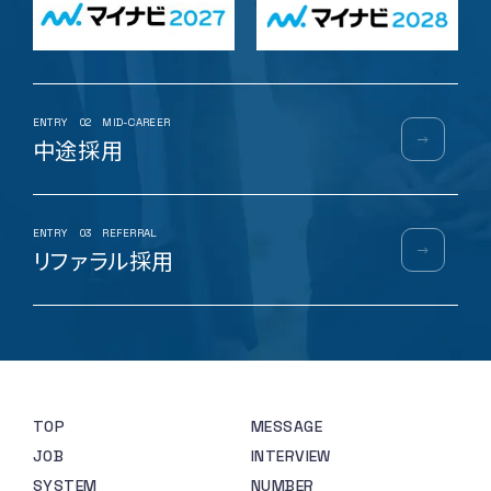
ENTRY
02
MID-CAREER
中途採用
ENTRY
03
REFERRAL
リファラル採用
TOP
MESSAGE
JOB
INTERVIEW
SYSTEM
NUMBER